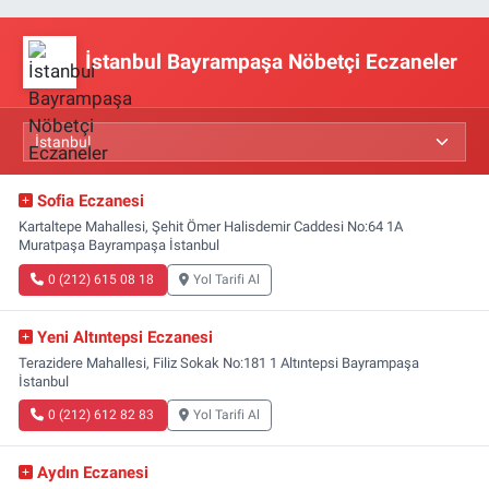
İstanbul Bayrampaşa Nöbetçi Eczaneler
Sofia Eczanesi
Kartaltepe Mahallesi, Şehit Ömer Halisdemir Caddesi No:64 1A
Muratpaşa Bayrampaşa İstanbul
0 (212) 615 08 18
Yol Tarifi Al
Yeni Altıntepsi Eczanesi
Terazidere Mahallesi, Filiz Sokak No:181 1 Altıntepsi Bayrampaşa
İstanbul
0 (212) 612 82 83
Yol Tarifi Al
Aydın Eczanesi