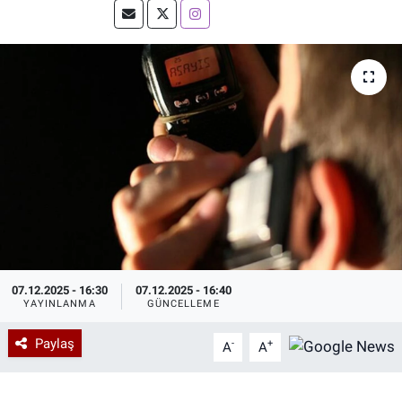
Özel Haberler
Dünya
Haber Arşivi
Yazarlar
Medya
Özel Haberler
Kadın
Erişim Bilgileri
Sağlık
07.12.2025 - 16:30
07.12.2025 - 16:40
YAYINLANMA
GÜNCELLEME
Teknoloji
Paylaş
-
+
A
A
Ramazan