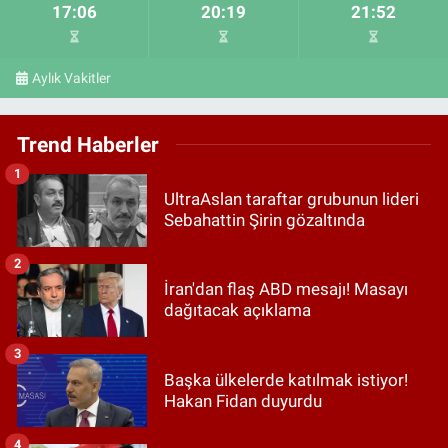
17:06
20:19
21:52
Aylık Vakitler
Trend Haberler
1
UltraAslan taraftar grubunun lideri
Sebahattin Şirin gözaltında
2
İran'dan flaş ABD mesajı! Masayı
dağıtacak açıklama
3
Başka ülkelerde katılmak istiyor!
Hakan Fidan duyurdu
4