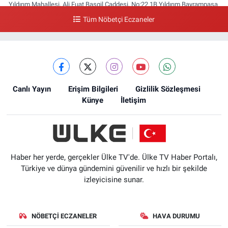
Yıldırım Mahallesi, Ali Fuat Başgil Caddesi, No:22 1B Yıldırım Bayrampaşa
İstanbul
Tüm Nöbetçi Eczaneler
0 (212) 618 00 51
Yol Tarifi Al
Canlı Yayın
Erişim Bilgileri
Gizlilik Sözleşmesi
Künye
İletişim
Haber her yerde, gerçekler Ülke TV'de. Ülke TV Haber Portalı,
Türkiye ve dünya gündemini güvenilir ve hızlı bir şekilde
izleyicisine sunar.
NÖBETÇI ECZANELER
HAVA DURUMU