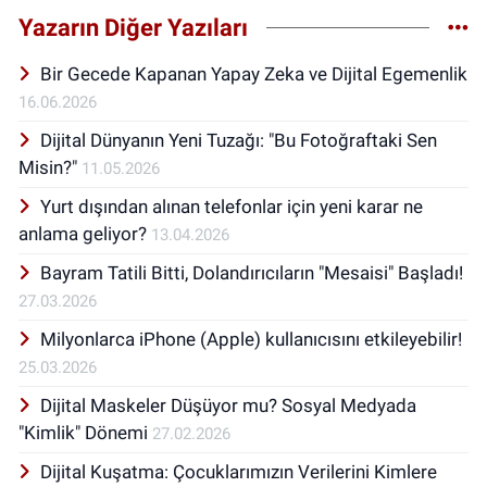
İletişim Fakültesi mezunu olan Özcan,
Yazarın Diğer Yazıları
Marmara Üniversitesi’nde yüksek lisansını da
tamamlamıştır. Profesyonel kariyerine
Bir Gecede Kapanan Yapay Zeka ve Dijital Egemenlik
2012’de Aile ve Sosyal Hizmetler
16.06.2026
Bakanlığı’nın bir sosyal sorumluluk
Dijital Dünyanın Yeni Tuzağı: "Bu Fotoğraftaki Sen
kampanyasında başlayan Özcan, kamu ve
özel sektörde dijital pazarlama ve sosyal
Misin?"
11.05.2026
medya alanında hizmetler sunmaktadır.
Yurt dışından alınan telefonlar için yeni karar ne
Özcan, çeşitli kurumlara sosyal medya
anlama geliyor?
13.04.2026
okuryazarlığı ve kadın girişimciler için dijital
pazarlama eğitimleri vermiştir.
Bayram Tatili Bitti, Dolandırıcıların "Mesaisi" Başladı!
27.03.2026
Milyonlarca iPhone (Apple) kullanıcısını etkileyebilir!
25.03.2026
Dijital Maskeler Düşüyor mu? Sosyal Medyada
"Kimlik" Dönemi
27.02.2026
Dijital Kuşatma: Çocuklarımızın Verilerini Kimlere