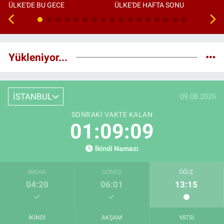
ÜLKE'DE BU GECE
ÜLKE'DE HAFTA SONU
Yükleniyor...
İSTANBUL
09.08.2026
SONRAKI VAKTE KALAN
01:09:08
İkindi Namazı
İMSAK
GÜNEŞ
ÖĞLE
04:20
06:01
13:15
İKINDI
AKŞAM
YATSI