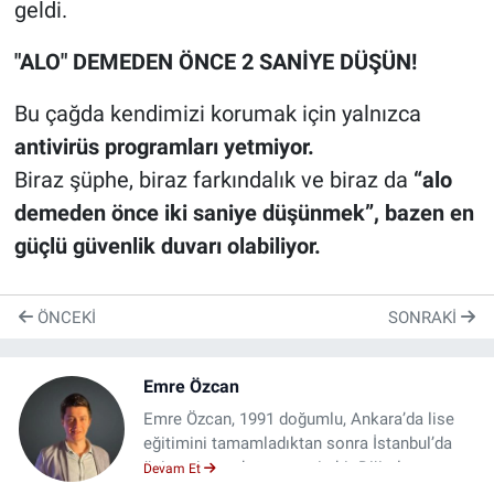
geldi.
"ALO" DEMEDEN ÖNCE 2 SANİYE DÜŞÜN!
Bu çağda kendimizi korumak için yalnızca
antivirüs programları yetmiyor.
Biraz şüphe, biraz farkındalık ve biraz da
“alo
demeden önce iki saniye düşünmek”, bazen en
güçlü güvenlik duvarı olabiliyor.
ÖNCEKI
SONRAKI
Emre Özcan
Emre Özcan, 1991 doğumlu, Ankara’da lise
eğitimini tamamladıktan sonra İstanbul’da
üniversiteye devam etmiş bir Dijital
Devam Et
Dönüşüm Uzmanıdır. İstanbul Üniversitesi