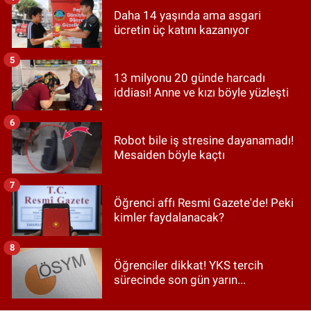
Daha 14 yaşında ama asgari
ücretin üç katını kazanıyor
5
13 milyonu 20 günde harcadı
iddiası! Anne ve kızı böyle yüzleşti
6
Robot bile iş stresine dayanamadı!
Mesaiden böyle kaçtı
7
Öğrenci affı Resmi Gazete'de! Peki
kimler faydalanacak?
8
Öğrenciler dikkat! YKS tercih
sürecinde son gün yarın...